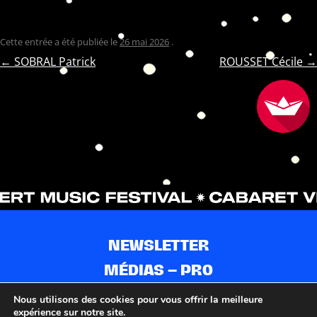
Cette entrée a été publiée le
26 mai 2026
.
NAVIGATION
←
SOBRAL Patrick
ROUSSET Cécile
→
DES
ARTICLES
NEWSLETTER
MÉDIAS – PRO
CONTACTS
Nous utilisons des cookies pour vous offrir la meilleure
expérience sur notre site.