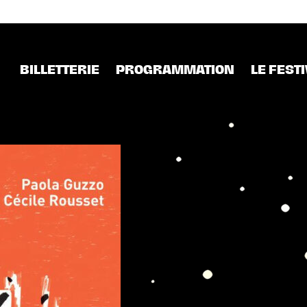
BILLETTERIE
PROGRAMMATION
LE FEST
MUSIQUE
ACTUS
BANDE-DESSINÉE
PARTEN
L’ESTAMINET
LA HALL
L’IDÉAL CINÉMA 2026
REJOINS
CABARET
L’IDÉAL