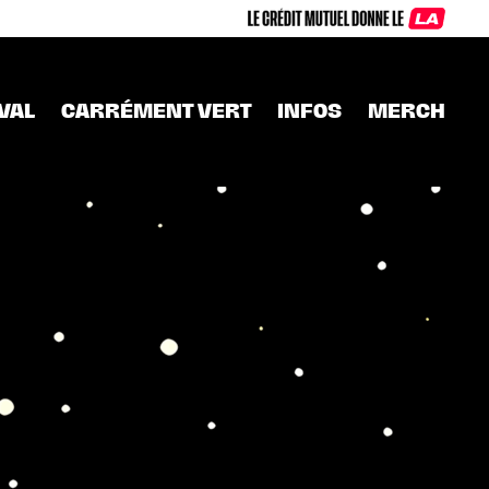
IVAL
CARRÉMENT VERT
INFOS
MERCH
ACCESSIBILITÉ
AIRES
VENIR
E
RESTAURATION ET
BOISSONS
 LA FAMILLE DU
 VERT !
DORMIR