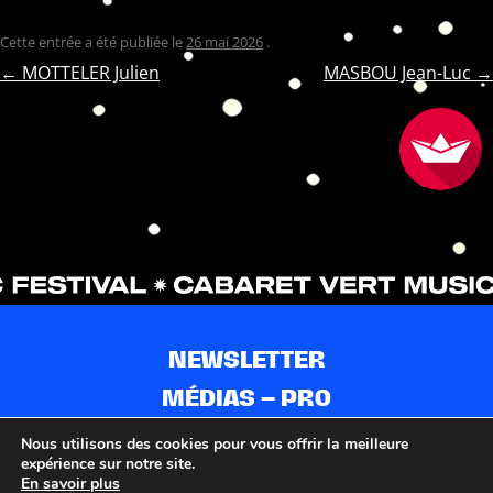
Cette entrée a été publiée le
26 mai 2026
.
NAVIGATION
←
MOTTELER Julien
MASBOU Jean-Luc
→
DES
ARTICLES
NEWSLETTER
MÉDIAS – PRO
CONTACTS
Nous utilisons des cookies pour vous offrir la meilleure
expérience sur notre site.
PARTENAIRES
En savoir plus