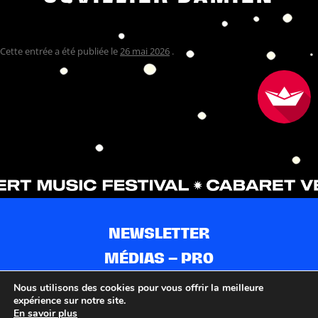
Cette entrée a été publiée le
26 mai 2026
.
NEWSLETTER
MÉDIAS – PRO
CONTACTS
Nous utilisons des cookies pour vous offrir la meilleure
expérience sur notre site.
PARTENAIRES
En savoir plus