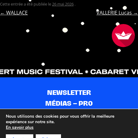
Cette entrée a été publiée le
26 mai 2026
.
NAVIGATION
←
WALLACE
VALLERIE Lucas
→
DES
ARTICLES
NEWSLETTER
MÉDIAS – PRO
CONTACTS
Nous utilisons des cookies pour vous offrir la meilleure
expérience sur notre site.
PARTENAIRES
En savoir plus
MENTIONS LÉGALES